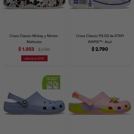
Crocs Classic Mickey y Minnie -
Crocs Classic R2-D2 de STAR
Multicolor
WARS™ - Azul
$
1.953
$
2.790
$
2.790
30