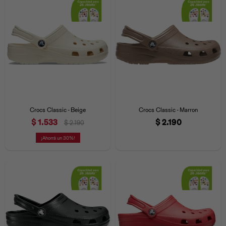
Crocs Classic - Beige
Crocs Classic - Marron
$
1.533
$
2.190
$
2.190
30