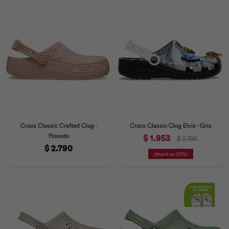
Crocs Classic Crafted Clog -
Crocs Classic Clog Elvis - Gris
Rosado
$
1.953
$
2.790
$
2.790
30