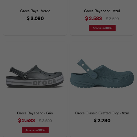
Iconos &
Personajes
Deporte
Emojis
Crocs Baya - Verde
Crocs Bayaband - Azul
Cozzzy
Zapatos
Cozzzy
Off Court
$
3.090
$
2.583
$
3.690
Off Court
Off Court
Licencias
30
Licencias
Santa Cruz
Letras &
Comida
Animales
Números
InMotion
Yukon
Licencias
InMotion
Warner Bros
Nickelodeon
NBA
Crocs Bayaband - Gris
Crocs Classic Crafted Clog - Azul
$
2.583
$
2.790
$
3.690
30
Pokemón
Star Wars
Marvel