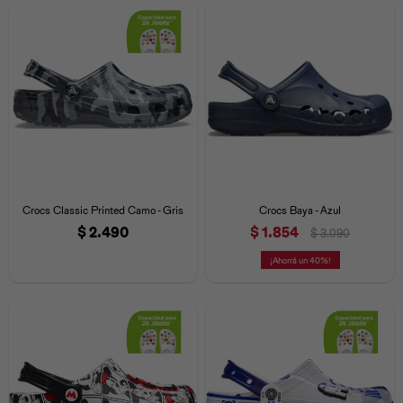
Crocs Classic Printed Camo - Gris
Crocs Baya - Azul
$
2.490
$
1.854
$
3.090
40