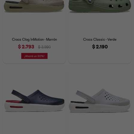
Crocs Clog InMotion - Marrón
Crocs Classic - Verde
$
2.793
$
2.190
$
3.990
30