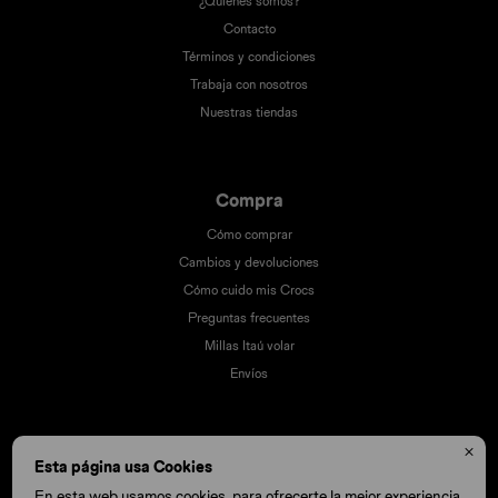
¿Quiénes somos?
Contacto
Términos y condiciones
Trabaja con nosotros
Nuestras tiendas
Compra
Cómo comprar
Cambios y devoluciones
Cómo cuido mis Crocs
Preguntas frecuentes
Millas Itaú volar
Envíos

Esta página usa Cookies
En esta web usamos cookies, para ofrecerte la mejor experiencia