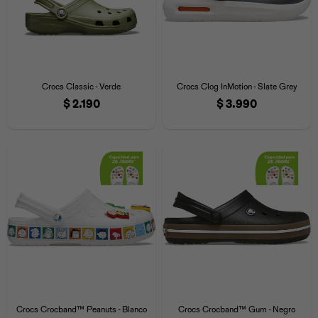
Crocs Classic - Verde
Crocs Clog InMotion - Slate Grey
$
2.190
$
3.990
Crocs Crocband™ Peanuts - Blanco
Crocs Crocband™ Gum - Negro