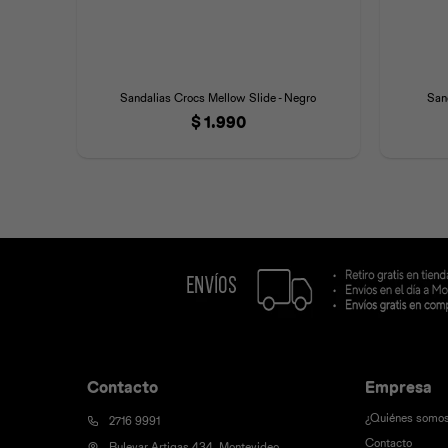
Sandalias Crocs Mellow Slide - Negro
San
$
1.990
Contacto
Empresa
¿Quiénes somo
2716 9991
Contacto
Bulevar Artigas 434, Montevideo