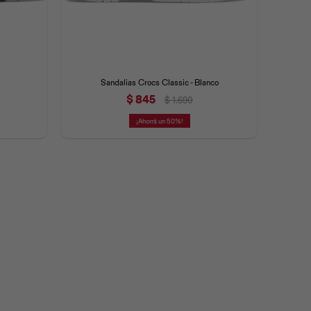
Sandalias Crocs Classic - Blanco
$
845
$
1.690
50