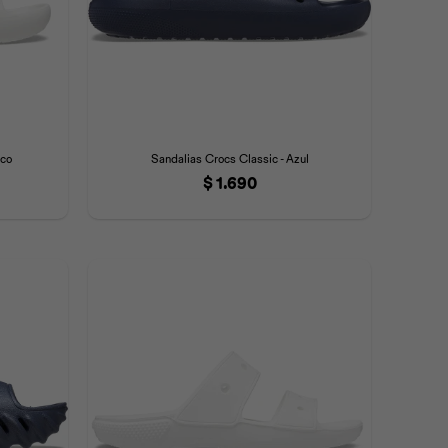
nco
Sandalias Crocs Classic - Azul
$
1.690