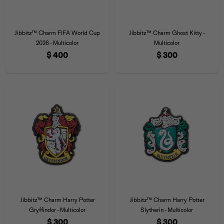
Jibbitz™ Charm FIFA World Cup
Jibbitz™ Charm Ghost Kitty -
2026 - Multicolor
Multicolor
$
400
$
300
Universal
Disney
Nintendo
Jibbitz™ Charm Harry Potter
Jibbitz™ Charm Harry Potter
Gryffindor - Multicolor
Slytherin - Multicolor
$
300
$
300