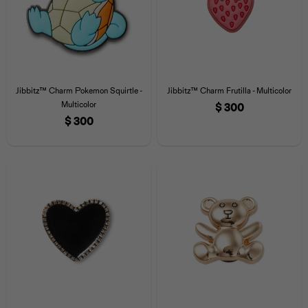
Jibbitz™ Charm Pokemon Squirtle -
Jibbitz™ Charm Frutilla - Multicolor
Multicolor
$
300
$
300