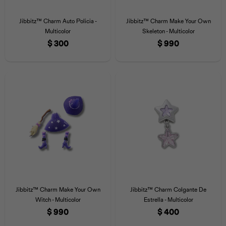
Jibbitz™ Charm Auto Policia -
Jibbitz™ Charm Make Your Own
Multicolor
Skeleton - Multicolor
$
300
$
990
Jibbitz™ Charm Make Your Own
Jibbitz™ Charm Colgante De
Witch - Multicolor
Estrella - Multicolor
$
990
$
400