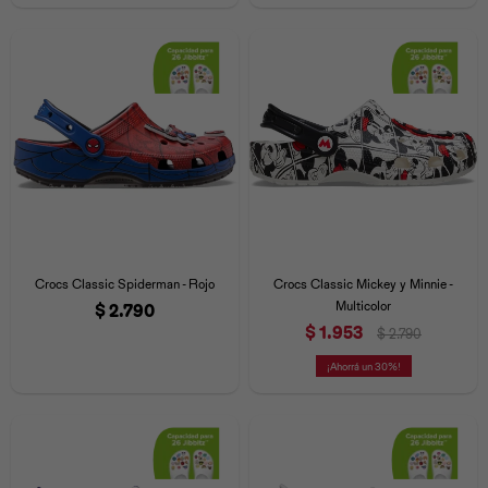
Universal
Disney
Nintendo
Crocs Classic Spiderman - Rojo
Crocs Classic Mickey y Minnie -
Multicolor
$
2.790
$
1.953
$
2.790
30