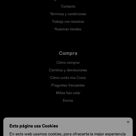
Contacto
Términos y condiciones
Trabaja con nosotros
Nuestras tiendas
Compra
Cómo comprar
Cambios y devoluciones
Cómo cuido mis Crocs
Preguntas frecuentes
Millas Itaú volar
Envíos

Esta página usa Cookies
En esta web usamos cookies, para ofrecerte la mejor experiencia