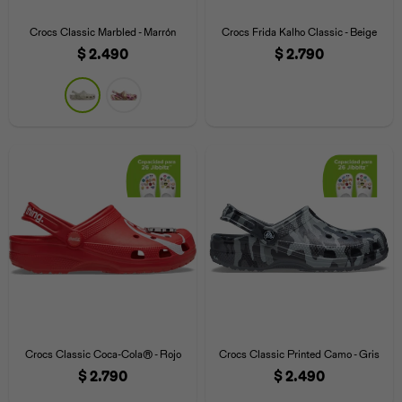
Iconos &
Personajes
Deporte
Emojis
Crocs Classic Marbled - Marrón
Crocs Frida Kalho Classic - Beige
Cozzzy
Zapatos
Cozzzy
Off Court
$
2.490
$
2.790
Off Court
Off Court
Licencias
Licencias
Santa Cruz
Letras &
Comida
Animales
Números
InMotion
Yukon
Licencias
InMotion
Warner Bros
Nickelodeon
NBA
Crocs Classic Coca-Cola® - Rojo
Crocs Classic Printed Camo - Gris
$
2.790
$
2.490
Pokemón
Star Wars
Marvel