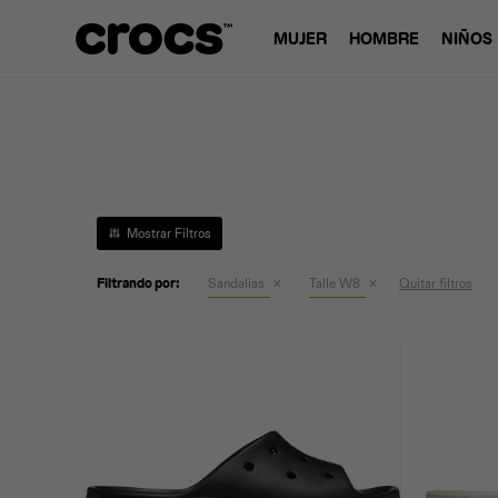
MUJER
HOMBRE
NIÑOS
Filtrando por:
Sandalias
Talle W8
Quitar filtros