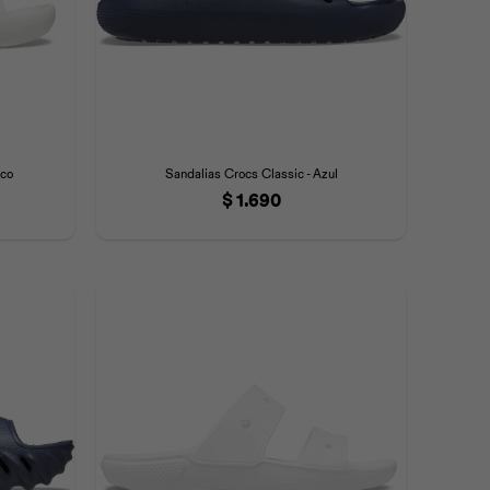
nco
Sandalias Crocs Classic - Azul
$
1.690