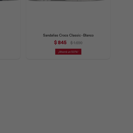
Sandalias Crocs Classic - Blanco
$
845
$
1.690
50