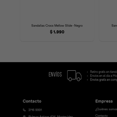
Sandalias Crocs Mellow Slide - Negro
San
$
1.990
Contacto
Empresa
¿Quiénes somo
2716 9991
Contacto
Bulevar Artigas 434, Montevideo