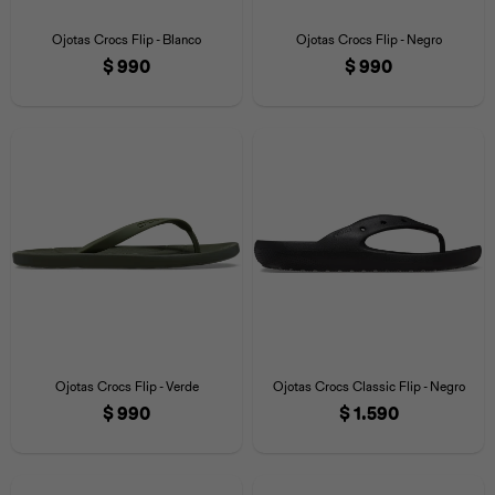
Iconos &
Personajes
Deporte
Emojis
Ojotas Crocs Flip - Blanco
Ojotas Crocs Flip - Negro
Cozzzy
Zapatos
Cozzzy
Off Court
$
990
$
990
Off Court
Off Court
Licencias
Licencias
Santa Cruz
Letras &
Comida
Animales
Números
InMotion
Yukon
Licencias
InMotion
Warner Bros
Nickelodeon
NBA
Ojotas Crocs Flip - Verde
Ojotas Crocs Classic Flip - Negro
$
990
$
1.590
Pokemón
Star Wars
Marvel