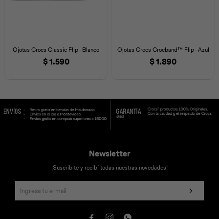
Ojotas Crocs Classic Flip - Blanco
Ojotas Crocs Crocband™ Flip - Azul
$
1.590
$
1.890
Newsletter
¡Suscribite y recibí todas nuestras novedades!


