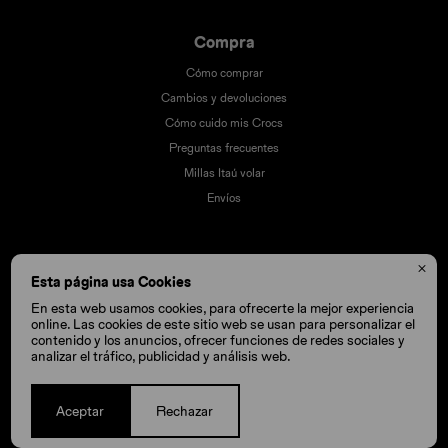
Compra
Cómo comprar
Cambios y devoluciones
Cómo cuido mis Crocs
Preguntas frecuentes
Millas Itaú volar
Envíos

Esta página usa Cookies
En esta web usamos cookies, para ofrecerte la mejor experiencia
online. Las cookies de este sitio web se usan para personalizar el
contenido y los anuncios, ofrecer funciones de redes sociales y
analizar el tráfico, publicidad y análisis web.
Aceptar
Rechazar
© Copyright 2026 / Crocs