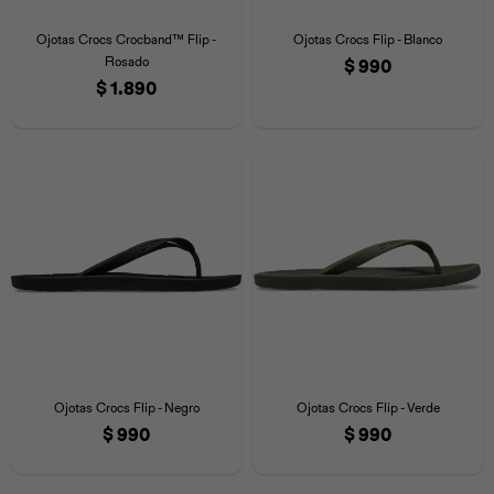
Iconos &
Personajes
Deporte
Emojis
Ojotas Crocs Crocband™ Flip -
Ojotas Crocs Flip - Blanco
Cozzzy
Zapatos
Cozzzy
Off Court
Rosado
$
990
$
1.890
Off Court
Off Court
Licencias
Licencias
Santa Cruz
Letras &
Comida
Animales
Números
InMotion
Yukon
Licencias
InMotion
Warner Bros
Nickelodeon
NBA
Ojotas Crocs Flip - Negro
Ojotas Crocs Flip - Verde
$
990
$
990
Pokemón
Star Wars
Marvel