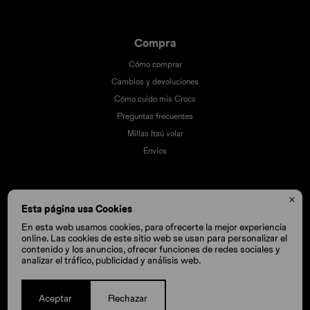
Compra
Cómo comprar
Cambios y devoluciones
Cómo cuido mis Crocs
Preguntas frecuentes
Millas Itaú volar
Envíos

Esta página usa Cookies
En esta web usamos cookies, para ofrecerte la mejor experiencia
online. Las cookies de este sitio web se usan para personalizar el
contenido y los anuncios, ofrecer funciones de redes sociales y
analizar el tráfico, publicidad y análisis web.
Aceptar
Rechazar
© Copyright 2026 / Crocs