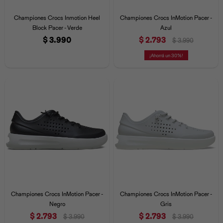
Iconos &
Personajes
Deporte
Emojis
Championes Crocs Inmotion Heel
Championes Crocs InMotion Pacer -
Cozzzy
Zapatos
Cozzzy
Off Court
Block Pacer - Verde
Azul
$
3.990
$
2.793
$
3.990
Off Court
Off Court
Licencias
30
Licencias
Santa Cruz
Letras &
Comida
Animales
Números
InMotion
Yukon
Licencias
InMotion
Warner Bros
Nickelodeon
NBA
Championes Crocs InMotion Pacer -
Championes Crocs InMotion Pacer -
Negro
Gris
$
2.793
$
2.793
$
3.990
$
3.990
Pokemón
Star Wars
Marvel