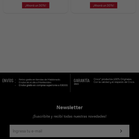
30
30
Universal
Disney
Nintendo
Newsletter
¡Suscribite y recibí todas nuestras novedades!