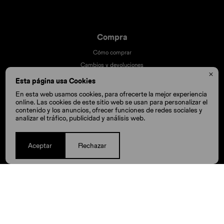
Compra
Cómo comprar
Cambios y devoluciones

Cómo cuido mis Crocs
Esta página usa Cookies
Preguntas frecuentes
En esta web usamos cookies, para ofrecerte la mejor experiencia
online. Las cookies de este sitio web se usan para personalizar el
Millas Itaú volar
contenido y los anuncios, ofrecer funciones de redes sociales y
Envíos
analizar el tráfico, publicidad y análisis web.
Aceptar
Rechazar