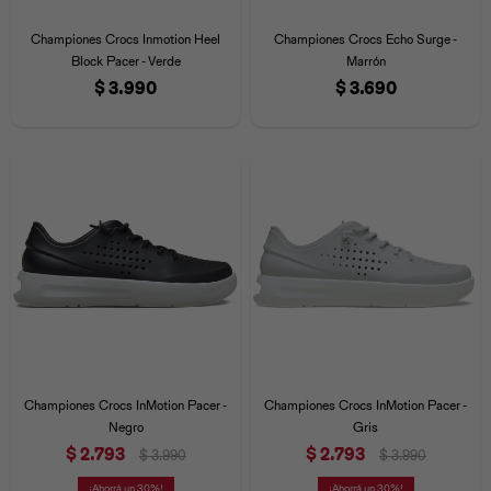
Iconos &
Personajes
Deporte
Emojis
Championes Crocs Inmotion Heel
Championes Crocs Echo Surge -
Cozzzy
Zapatos
Cozzzy
Off Court
Block Pacer - Verde
Marrón
$
3.990
$
3.690
Off Court
Off Court
Licencias
Licencias
Santa Cruz
Letras &
Comida
Animales
Números
InMotion
Yukon
Licencias
InMotion
Warner Bros
Nickelodeon
NBA
Championes Crocs InMotion Pacer -
Championes Crocs InMotion Pacer -
Negro
Gris
$
2.793
$
2.793
$
3.990
$
3.990
Pokemón
Star Wars
Marvel
30
30