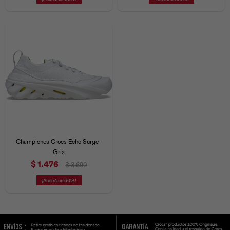
Universal
Disney
Nintendo
Championes Crocs Echo Surge -
Gris
$
1.476
$
3.690
60