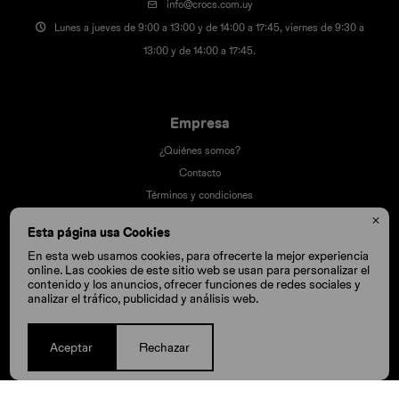
info@crocs.com.uy
Lunes a jueves de 9:00 a 13:00 y de 14:00 a 17:45, viernes de 9:30 a
13:00 y de 14:00 a 17:45.
Empresa
¿Quiénes somos?
Contacto
Términos y condiciones
Trabaja con nosotros

Esta página usa Cookies
Nuestras tiendas
En esta web usamos cookies, para ofrecerte la mejor experiencia
online. Las cookies de este sitio web se usan para personalizar el
contenido y los anuncios, ofrecer funciones de redes sociales y
analizar el tráfico, publicidad y análisis web.
Compra
Cómo comprar
Aceptar
Rechazar
Cambios y devoluciones
Cómo cuido mis Crocs