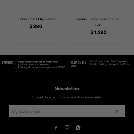
Ojotas Crocs Flip - Verde
Ojotas Crocs Classic Slide -
Gris
$
990
$
1.290
Newsletter
¡Suscribite y recibí todas nuestras novedades!


