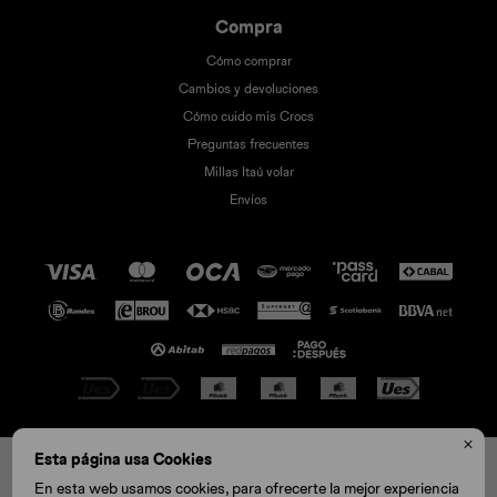
Compra
Cómo comprar
Cambios y devoluciones
Cómo cuido mis Crocs
Preguntas frecuentes
Millas Itaú volar
Envíos

© Copyright 2026 / Crocs
Esta página usa Cookies
W6
En esta web usamos cookies, para ofrecerte la mejor experiencia