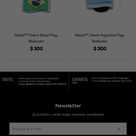
Jibbitz™ Charm Brasil Flag -
Jibbitz™ Charm Argentina Flag -
Multicolor
Multicolor
$
300
$
300
Newsletter
¡Suscribite y recibí todas nuestras novedades!