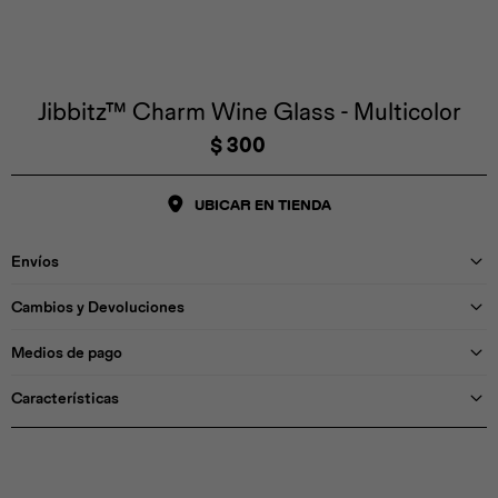
Iconos &
Personajes
Deporte
Emojis
Cozzzy
Zapatos
Cozzzy
Off Court
Off Court
Off Court
Licencias
Jibbitz™ Charm Wine Glass - Multicolor
$
300
Licencias
Santa Cruz
Letras &
Comida
Animales
Números
UBICAR EN TIENDA
InMotion
Yukon
Envíos
Licencias
Cambios y Devoluciones
InMotion
Warner Bros
Nickelodeon
NBA
Medios de pago
Características
Pokemón
Star Wars
Marvel