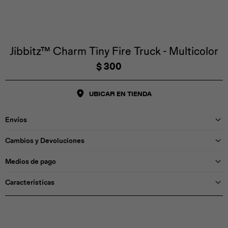
Iconos &
Personajes
Deporte
Emojis
Cozzzy
Zapatos
Cozzzy
Off Court
Off Court
Off Court
Licencias
Jibbitz™ Charm Tiny Fire Truck - Multicolor
$
300
Licencias
Santa Cruz
Letras &
Comida
Animales
Números
UBICAR EN TIENDA
InMotion
Yukon
Envíos
Licencias
Cambios y Devoluciones
InMotion
Warner Bros
Nickelodeon
NBA
Medios de pago
Características
Pokemón
Star Wars
Marvel