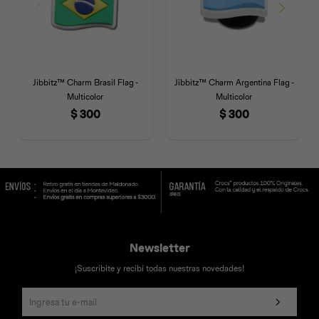
Jibbitz™ Charm Brasil Flag -
Jibbitz™ Charm Argentina Flag -
Multicolor
Multicolor
$
300
$
300
Newsletter
¡Suscribite y recibí todas nuestras novedades!