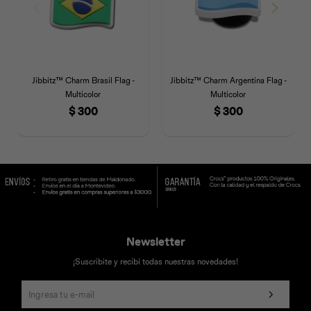
Jibbitz™ Charm Brasil Flag -
Jibbitz™ Charm Argentina Flag -
Multicolor
Multicolor
$
300
$
300
Newsletter
¡Suscribite y recibí todas nuestras novedades!