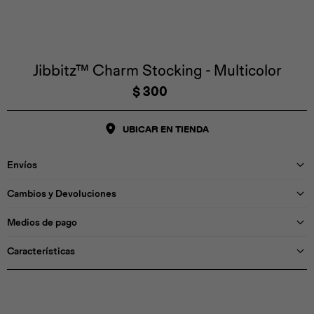
Iconos &
Personajes
Deporte
Emojis
Cozzzy
Zapatos
Cozzzy
Off Court
Off Court
Off Court
Licencias
Jibbitz™ Charm Stocking - Multicolor
$
300
Licencias
Santa Cruz
Letras &
Comida
Animales
Números
UBICAR EN TIENDA
InMotion
Yukon
Envíos
Licencias
Cambios y Devoluciones
InMotion
Warner Bros
Nickelodeon
NBA
Medios de pago
Características
Pokemón
Star Wars
Marvel