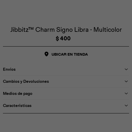
Iconos &
Personajes
Deporte
Emojis
Cozzzy
Zapatos
Cozzzy
Off Court
Off Court
Off Court
Licencias
Jibbitz™ Charm Signo Libra - Multicolor
$
400
Licencias
Santa Cruz
Letras &
Comida
Animales
Números
UBICAR EN TIENDA
InMotion
Yukon
Envíos
Licencias
Cambios y Devoluciones
InMotion
Warner Bros
Nickelodeon
NBA
Medios de pago
Características
Pokemón
Star Wars
Marvel