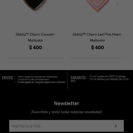
Jibbitz™ Charm Corazón -
Jibbitz™ Charm Led Pink Heart -
Multicolor
Multicolor
$
400
$
400
Newsletter
¡Suscribite y recibí todas nuestras novedades!