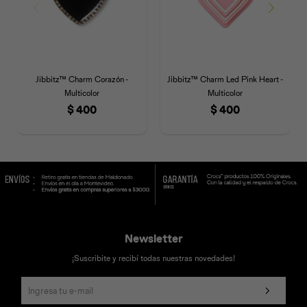
Jibbitz™ Charm Corazón -
Jibbitz™ Charm Led Pink Heart -
Multicolor
Multicolor
$
400
$
400
Newsletter
¡Suscribite y recibí todas nuestras novedades!