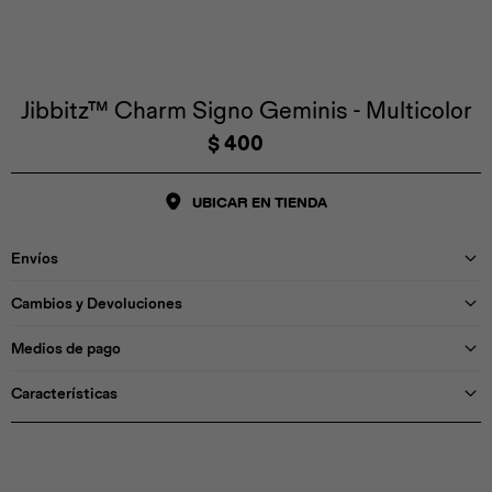
Iconos &
Personajes
Deporte
Emojis
Cozzzy
Zapatos
Cozzzy
Off Court
Off Court
Off Court
Licencias
Jibbitz™ Charm Signo Geminis - Multicolor
$
400
Licencias
Santa Cruz
Letras &
Comida
Animales
Números
UBICAR EN TIENDA
InMotion
Yukon
Envíos
Licencias
Cambios y Devoluciones
InMotion
Warner Bros
Nickelodeon
NBA
Medios de pago
Características
Pokemón
Star Wars
Marvel