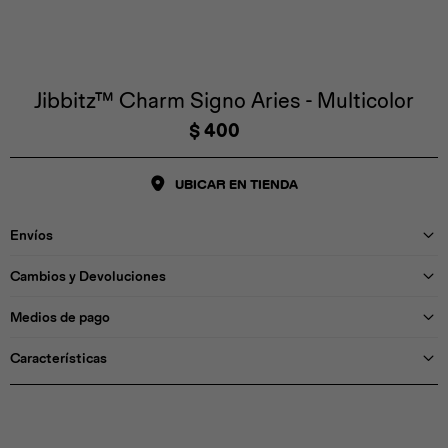
Iconos &
Personajes
Deporte
Emojis
Cozzzy
Zapatos
Cozzzy
Off Court
Off Court
Off Court
Licencias
Jibbitz™ Charm Signo Aries - Multicolor
$
400
Licencias
Santa Cruz
Letras &
Comida
Animales
Números
UBICAR EN TIENDA
InMotion
Yukon
Envíos
Licencias
Cambios y Devoluciones
InMotion
Warner Bros
Nickelodeon
NBA
Medios de pago
Características
Pokemón
Star Wars
Marvel