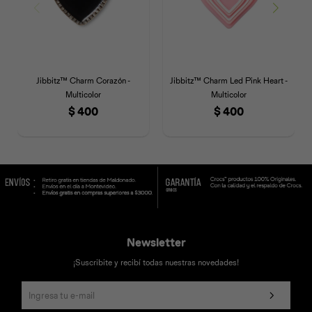
Jibbitz™ Charm Corazón -
Jibbitz™ Charm Led Pink Heart -
Multicolor
Multicolor
$
400
$
400
Newsletter
¡Suscribite y recibí todas nuestras novedades!