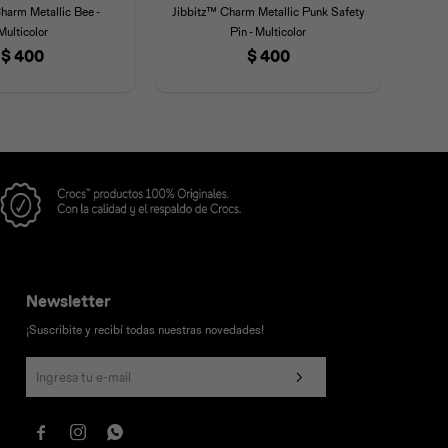
harm Metallic Bee -
Jibbitz™ Charm Metallic Punk Safety
Jibb
Multicolor
Pin - Multicolor
$
400
$
400
Newsletter
¡Suscribite y recibí todas nuestras novedades!


