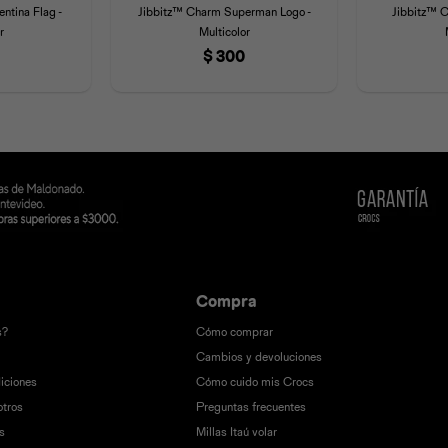
ntina Flag -
Jibbitz™ Charm Superman Logo -
Jibbitz™ C
r
Multicolor
$
300
Compra
s?
Cómo comprar
Cambios y devoluciones
iciones
Cómo cuido mis Crocs
otros
Preguntas frecuentes
s
Millas Itaú volar