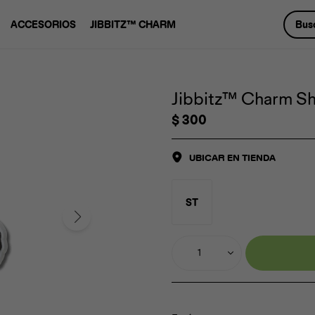
ACCESORIOS
JIBBITZ™ CHARM
Jibbitz™ Charm Shr
$
300
UBICAR EN TIENDA
ST
1