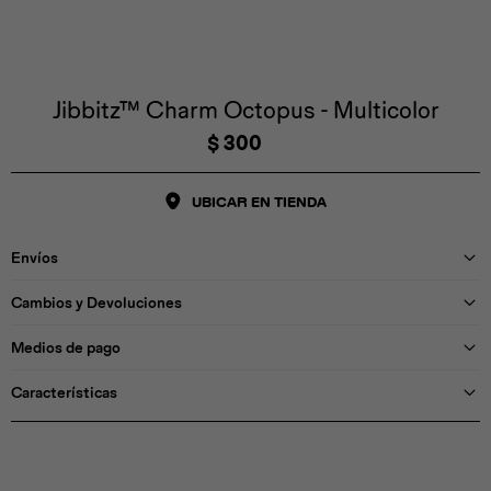
Iconos &
Personajes
Deporte
Emojis
Cozzzy
Zapatos
Cozzzy
Off Court
Off Court
Off Court
Licencias
Jibbitz™ Charm Octopus - Multicolor
$
300
Licencias
Santa Cruz
Letras &
Comida
Animales
Números
UBICAR EN TIENDA
InMotion
Yukon
Envíos
Licencias
Cambios y Devoluciones
InMotion
Warner Bros
Nickelodeon
NBA
Medios de pago
Características
Pokemón
Star Wars
Marvel