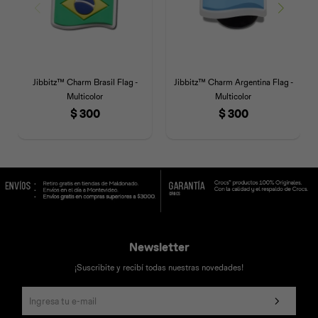
Jibbitz™ Charm Brasil Flag -
Jibbitz™ Charm Argentina Flag -
Multicolor
Multicolor
$
300
$
300
Newsletter
¡Suscribite y recibí todas nuestras novedades!