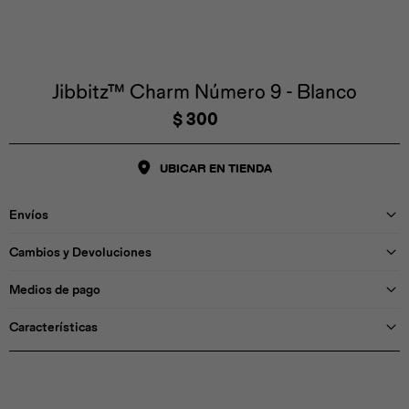
Iconos &
Personajes
Deporte
Emojis
Cozzzy
Zapatos
Cozzzy
Off Court
Off Court
Off Court
Licencias
Jibbitz™ Charm Número 9 - Blanco
$
300
Licencias
Santa Cruz
Letras &
Comida
Animales
Números
UBICAR EN TIENDA
InMotion
Yukon
Envíos
Licencias
Cambios y Devoluciones
InMotion
Warner Bros
Nickelodeon
NBA
Medios de pago
Características
Pokemón
Star Wars
Marvel