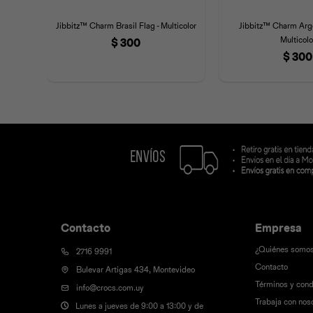
Jibbitz™ Charm Brasil Flag - Multicolor
Jibbitz™ Charm Arge
Multicolo
$
300
$
300
Contacto
Empresa
¿Quiénes somo
2716 9991
Contacto
Bulevar Artigas 434, Montevideo
Términos y cond
info@crocs.com.uy
Trabaja con nos
Lunes a jueves de 9:00 a 13:00 y de