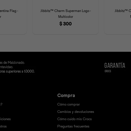
ntina Flag -
Jibbitz™ Charm Superman Logo -
Jibbitz™ C
r
Multicolor
$
300
Compra
s?
Cómo comprar
Cambios y devoluciones
iciones
Cómo cuido mis Crocs
otros
Preguntas frecuentes