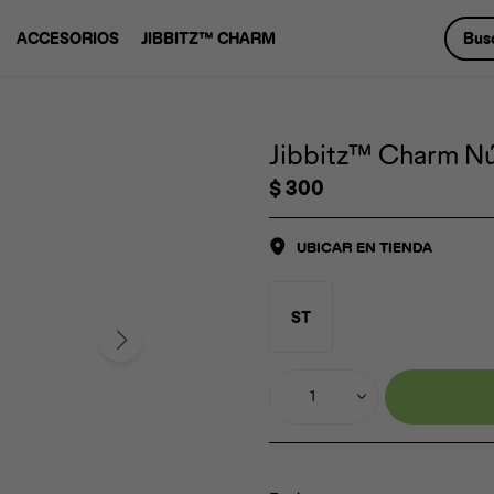
ACCESORIOS
JIBBITZ™ CHARM
Jibbitz™ Charm Nú
$
300
UBICAR EN TIENDA
ST
1