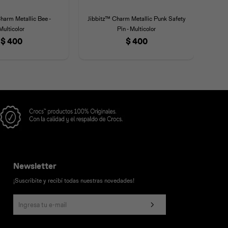
harm Metallic Bee -
Jibbitz™ Charm Metallic Punk Safety
Jibb
Multicolor
Pin - Multicolor
$
400
$
400
Newsletter
¡Suscribite y recibí todas nuestras novedades!