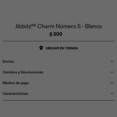
Iconos &
Personajes
Deporte
Emojis
Cozzzy
Zapatos
Cozzzy
Off Court
Off Court
Off Court
Licencias
Jibbitz™ Charm Número 5 - Blanco
$
300
Licencias
Santa Cruz
Letras &
Comida
Animales
Números
UBICAR EN TIENDA
InMotion
Yukon
Envíos
Licencias
Cambios y Devoluciones
InMotion
Warner Bros
Nickelodeon
NBA
Medios de pago
Características
Pokemón
Star Wars
Marvel