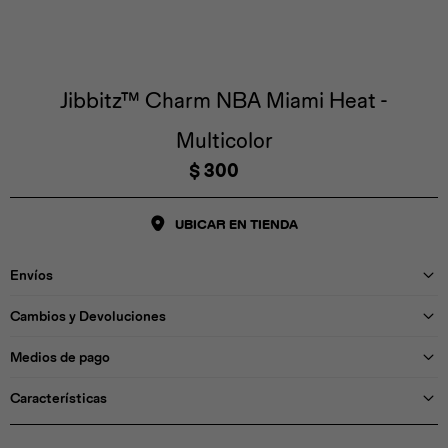
Iconos &
Personajes
Deporte
Emojis
Cozzzy
Zapatos
Cozzzy
Off Court
Off Court
Off Court
Licencias
Jibbitz™ Charm NBA Miami Heat -
Multicolor
Licencias
Santa Cruz
Letras &
Comida
Animales
Números
$
300
InMotion
Yukon
UBICAR EN TIENDA
Licencias
Envíos
InMotion
Warner Bros
Nickelodeon
NBA
Cambios y Devoluciones
Medios de pago
Características
Pokemón
Star Wars
Marvel