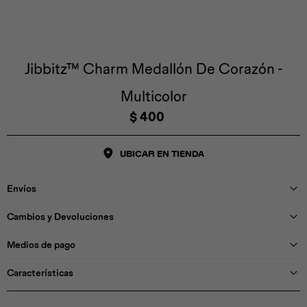
Iconos &
Personajes
Deporte
Emojis
Cozzzy
Zapatos
Cozzzy
Off Court
Off Court
Off Court
Licencias
Jibbitz™ Charm Medallón De Corazón -
Multicolor
Licencias
Santa Cruz
Letras &
Comida
Animales
Números
$
400
InMotion
Yukon
UBICAR EN TIENDA
Licencias
Envíos
InMotion
Warner Bros
Nickelodeon
NBA
Cambios y Devoluciones
Medios de pago
Características
Pokemón
Star Wars
Marvel