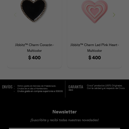
Jibbitz™ Charm Corazón -
Jibbitz™ Charm Led Pink Heart -
Multicolor
Multicolor
$
400
$
400
Newsletter
¡Suscribite y recibí todas nuestras novedades!