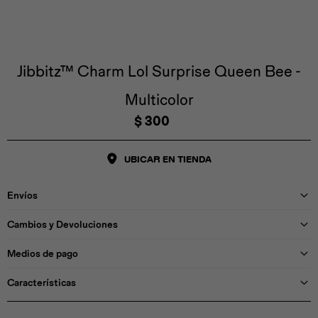
Iconos &
Personajes
Deporte
Emojis
Cozzzy
Zapatos
Cozzzy
Off Court
Off Court
Off Court
Licencias
Jibbitz™ Charm Lol Surprise Queen Bee -
Multicolor
Licencias
Santa Cruz
Letras &
Comida
Animales
Números
$
300
InMotion
Yukon
UBICAR EN TIENDA
Licencias
Envíos
InMotion
Warner Bros
Nickelodeon
NBA
Cambios y Devoluciones
Medios de pago
Características
Pokemón
Star Wars
Marvel