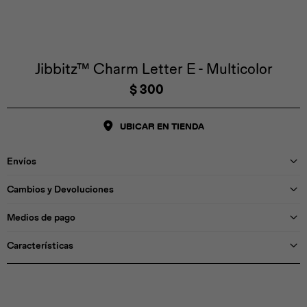
Iconos &
Personajes
Deporte
Emojis
Cozzzy
Zapatos
Cozzzy
Off Court
Off Court
Off Court
Licencias
Jibbitz™ Charm Letter E - Multicolor
$
300
Licencias
Santa Cruz
Letras &
Comida
Animales
Números
UBICAR EN TIENDA
InMotion
Yukon
Envíos
Licencias
Cambios y Devoluciones
InMotion
Warner Bros
Nickelodeon
NBA
Medios de pago
Características
Pokemón
Star Wars
Marvel