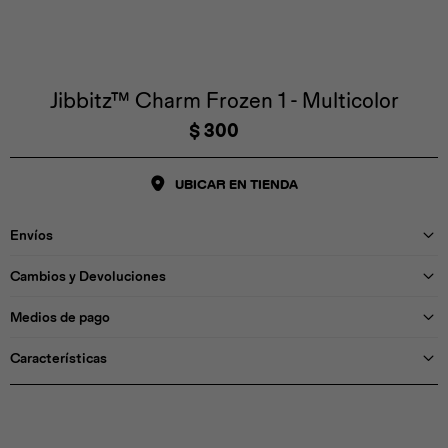
Iconos &
Personajes
Deporte
Emojis
Cozzzy
Zapatos
Cozzzy
Off Court
Off Court
Off Court
Licencias
Jibbitz™ Charm Frozen 1 - Multicolor
$
300
Licencias
Santa Cruz
Letras &
Comida
Animales
Números
UBICAR EN TIENDA
InMotion
Yukon
Envíos
Licencias
Cambios y Devoluciones
InMotion
Warner Bros
Nickelodeon
NBA
Medios de pago
Características
Pokemón
Star Wars
Marvel