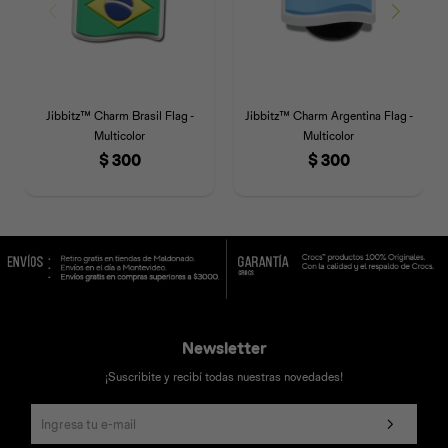
Jibbitz™ Charm Brasil Flag -
Jibbitz™ Charm Argentina Flag -
Multicolor
Multicolor
$
300
$
300
Newsletter
¡Suscribite y recibí todas nuestras novedades!