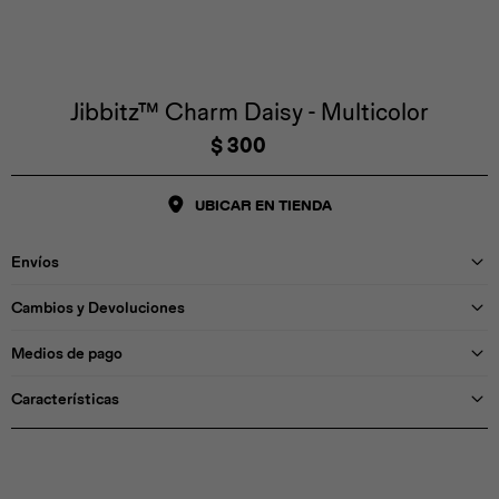
Iconos &
Personajes
Deporte
Emojis
Cozzzy
Zapatos
Cozzzy
Off Court
Off Court
Off Court
Licencias
Jibbitz™ Charm Daisy - Multicolor
$
300
Licencias
Santa Cruz
Letras &
Comida
Animales
Números
UBICAR EN TIENDA
InMotion
Yukon
Envíos
Licencias
Cambios y Devoluciones
InMotion
Warner Bros
Nickelodeon
NBA
Medios de pago
Características
Pokemón
Star Wars
Marvel