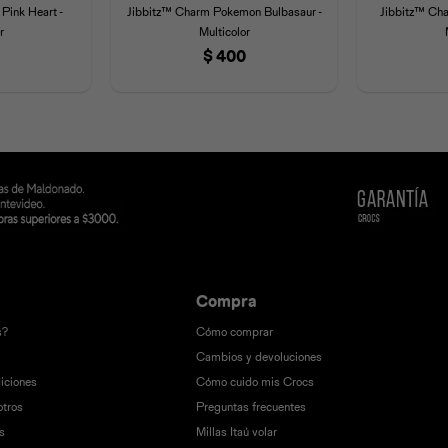
Pink Heart -
Jibbitz™ Charm Pokemon Bulbasaur -
Jibbitz™ Cha
r
Multicolor
$
400
Compra
s?
Cómo comprar
Cambios y devoluciones
iciones
Cómo cuido mis Crocs
otros
Preguntas frecuentes
s
Millas Itaú volar