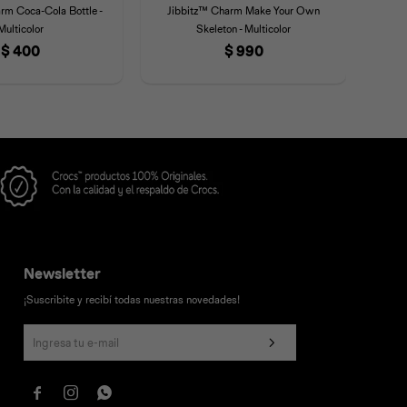
rm Coca-Cola Bottle -
Jibbitz™ Charm Make Your Own
Jibbi
Multicolor
Skeleton - Multicolor
$
400
$
990
Newsletter
¡Suscribite y recibí todas nuestras novedades!


