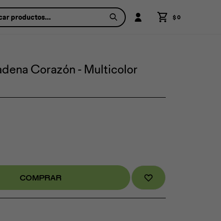
$
0
dena Corazón - Multicolor
COMPRAR