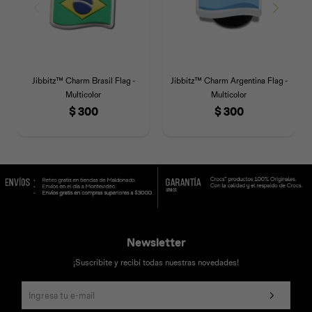
Jibbitz™ Charm Brasil Flag -
Jibbitz™ Charm Argentina Flag -
Multicolor
Multicolor
$
300
$
300
Newsletter
¡Suscribite y recibí todas nuestras novedades!