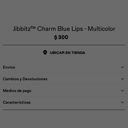
Iconos &
Personajes
Deporte
Emojis
Cozzzy
Zapatos
Cozzzy
Off Court
Off Court
Off Court
Licencias
Jibbitz™ Charm Blue Lips - Multicolor
$
300
Licencias
Santa Cruz
Letras &
Comida
Animales
Números
UBICAR EN TIENDA
InMotion
Yukon
Envíos
Licencias
Cambios y Devoluciones
InMotion
Warner Bros
Nickelodeon
NBA
Medios de pago
Características
Pokemón
Star Wars
Marvel