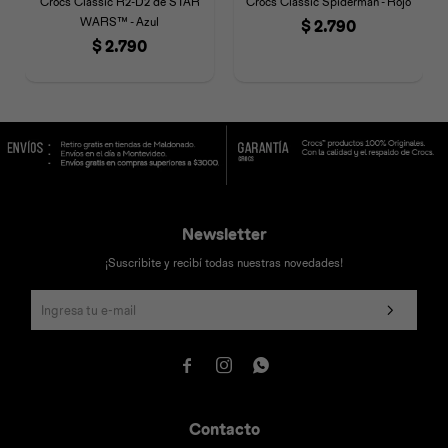
Crocs Classic R2-D2 de STAR
Crocs Classic Spiderman - Rojo
WARS™ - Azul
$
2.790
$
2.790
Newsletter
¡Suscribite y recibí todas nuestras novedades!



Contacto