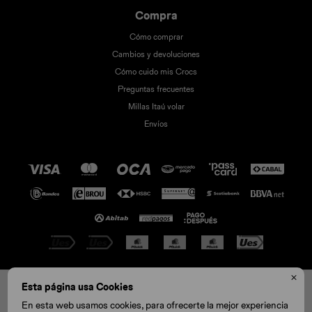
Compra
Cómo comprar
Cambios y devoluciones
Cómo cuido mis Crocs
Preguntas frecuentes
Millas Itaú volar
Envíos

© Copyright 2026 / Crocs
Esta página usa Cookies
C11
C12
C13
J1
J2
J3
En esta web usamos cookies, para ofrecerte la mejor experiencia