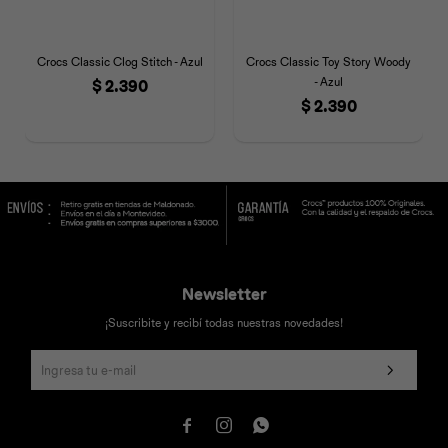
Crocs Classic Clog Stitch - Azul
Crocs Classic Toy Story Woody
- Azul
$
2.390
$
2.390
Newsletter
¡Suscribite y recibí todas nuestras novedades!


