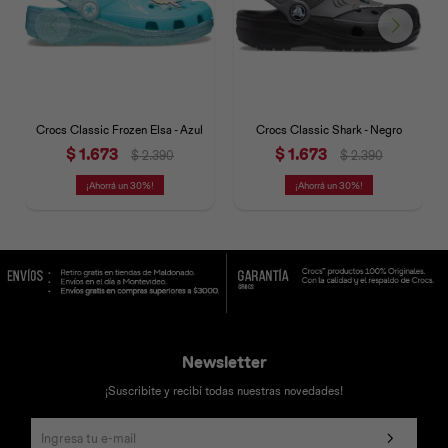
Crocs Classic Frozen Elsa - Azul
Crocs Classic Shark - Negro
$
1.673
$
1.673
$
2.390
$
2.390
30
30
Newsletter
¡Suscribite y recibí todas nuestras novedades!