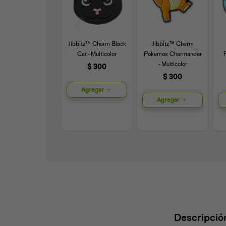
Jibbitz™ Charm Black
Jibbitz™ Charm
Cat - Multicolor
Pokemos Charmander
- Multicolor
$
300
$
300
Agregar
Agregar
Descripció