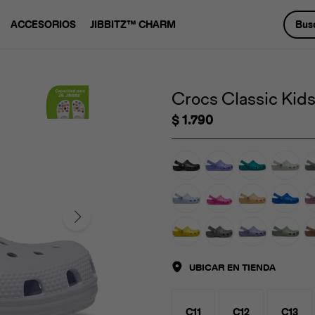
ACCESORIOS
JIBBITZ™ CHARM
Crocs Classic Kids 
$
1.790
UBICAR EN TIENDA
C11
C12
C13