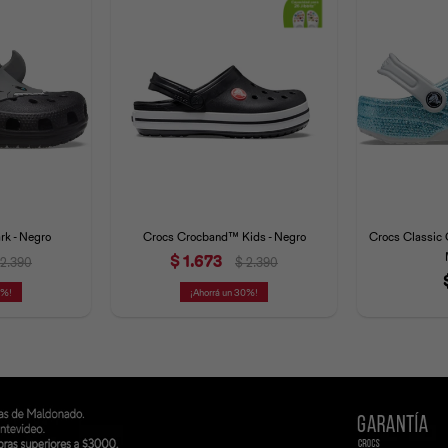
rk - Negro
Crocs Crocband™ Kids - Negro
Crocs Classic 
$
1.673
2.390
$
2.390
0
30