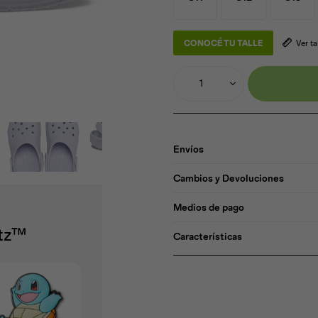
CONOCÉ TU TALLE
Ver t
1
Envíos
Cambios y Devoluciones
Medios de pago
itz™
Características