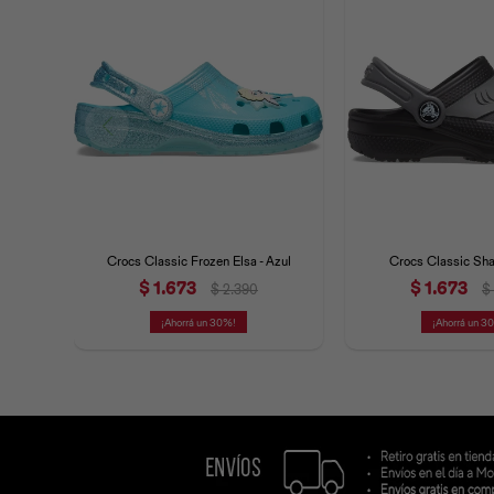
Crocs Classic Frozen Elsa - Azul
Crocs Classic Sha
$
1.673
$
1.673
$
2.390
$
30
3