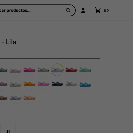
$
0
- Lila
J1