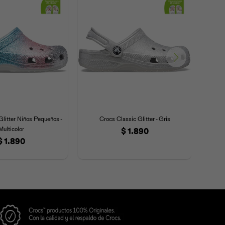
Glitter Niños Pequeños -
Crocs Classic Glitter - Gris
Crocs
Multicolor
$
1.890
$
1.890