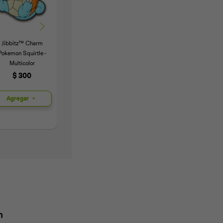
Jibbitz™ Charm
Jibbitz™ Charm
Jibbitz™ Charm
J
Pokemon Squirtle -
Frutilla - Multicolor
Corazón - Multicolor
Multicolor
$
300
$
400
$
300
Agregar
Agregar
Agregar
n