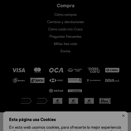
Compra
Cómo comprar
Cambios y devoluciones
Cómo cuido mis Crocs
Preguntas frecuentes
Millas Itaú volar
Envíos

© Copyright 2026 / Crocs
Esta página usa Cookies
C12
C13
J1
J2
J3
En esta web usamos cookies, para ofrecerte la mejor experiencia