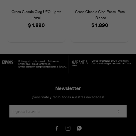
Crocs Classic Clog UFO Lights
Crocs Classic Clog Pastel Pets
- Azul
- Blanco
$
1.890
$
1.890
Newsletter
¡Suscribite y recibí todas nuestras novedades!


