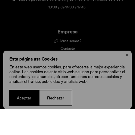
13:00 y de 14:00 a 17:45.
Empresa
¿Quiénes somos?
Contacto

Términos y condiciones
Esta página usa Cookies
Trabaja con nosotros
En esta web usamos cookies, para ofrecerte la mejor experiencia
Nuestras tiendas
online. Las cookies de este sitio web se usan para personalizar el
contenido y los anuncios, ofrecer funciones de redes sociales y
analizar el tráfico, publicidad y análisis web.
Compra
Aceptar
Rechazar
Cómo comprar
Cambios y devoluciones
Cómo cuido mis Crocs
Preguntas frecuentes
Millas Itaú volar