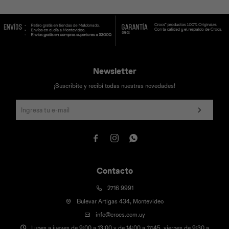
Universal
Disney
Nintendo
Newsletter
¡Suscribite y recibí todas nuestras novedades!



Contacto
2716 9991
Bulevar Artigas 434, Montevideo
info@crocs.com.uy
Lunes a jueves de 9:00 a 13:00 y de 14:00 a 17:45, viernes de 9:30 a